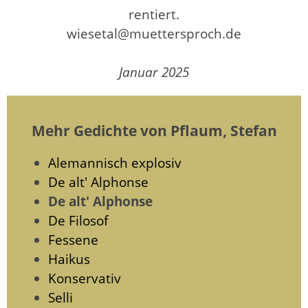
rentiert.
wiesetal@muettersproch.de
Januar 2025
Mehr Gedichte von Pflaum, Stefan
Alemannisch explosiv
De alt' Alphonse
De alt' Alphonse
De Filosof
Fessene
Haikus
Konservativ
Selli