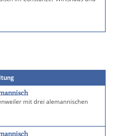
ltung
emannisch
nweiler mit drei alemannischen
emannisch