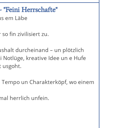
 "Feini Herrschafte"
 us em Läbe
o fin zivilisiert zu.
ushalt durcheinand – un plötzlich
kti Notlüge, kreative Idee un e Hufe
 usgoht.
or, Tempo un Charakterköpf, wo einem
al herrlich unfein.