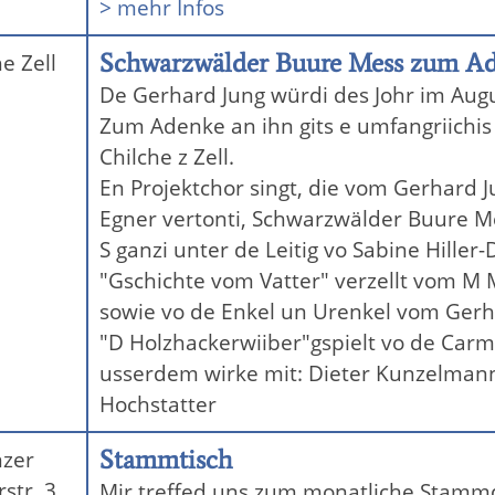
> mehr Infos
Schwarzwälder Buure Mess zum Ad
e Zell
De Gerhard Jung würdi des Johr im Augu
Zum Adenke an ihn gits e umfangriichi
Chilche z Zell.
En Projektchor singt, die vom Gerhard
Egner vertonti, Schwarzwälder Buure M
S ganzi unter de Leitig vo Sabine Hiller
"Gschichte vom Vatter" verzellt vom M M
sowie vo de Enkel un Urenkel vom Gerh
"D Holzhackerwiiber"gspielt vo de Car
usserdem wirke mit: Dieter Kunzelmann, 
Hochstatter
Stammtisch
nzer
str. 3
Mir treffed uns zum monatliche Stamm