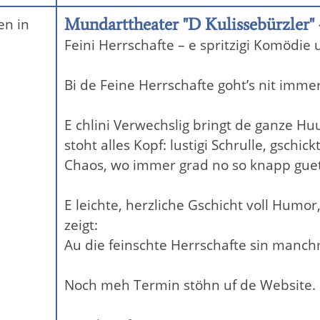
Mundarttheater "D Kulissebürzler" -
en in
Feini Herrschafte – e spritzigi Komödie
Bi de Feine Herrschafte goht’s nit immer s
E chlini Verwechslig bringt de ganze Hu
stoht alles Kopf: lustigi Schrulle, gschic
Chaos, wo immer grad no so knapp guet
E leichte, herzliche Gschicht voll Hum
zeigt:
Au die feinschte Herrschafte sin manchm
Noch meh Termin stöhn uf de Website.