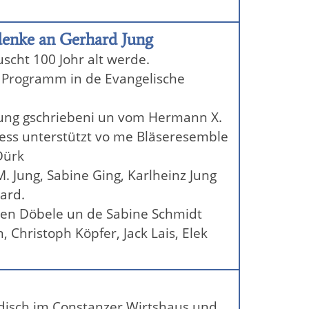
enke an Gerhard Jung
scht 100 Johr alt werde.
s Programm in de Evangelische
 Jung gschriebeni un vom Hermann X.
ess unterstützt vo me Bläseresemble
-Dürk
. Jung, Sabine Ging, Karlheinz Jung
ard.
men Döbele un de Sabine Schmidt
Christoph Köpfer, Jack Lais, Elek
disch im Constanzer Wirtshaus und