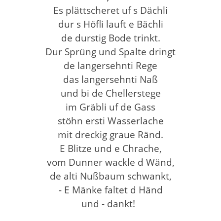
Es plättscheret uf s Dächli
dur s Höfli lauft e Bächli
de durstig Bode trinkt.
Dur Sprüng und Spalte dringt
de langersehnti Rege
das langersehnti Naß
und bi de Chellerstege
im Gräbli uf de Gass
stöhn ersti Wasserlache
mit dreckig graue Ränd.
E Blitze und e Chrache,
vom Dunner wackle d Wänd,
de alti Nußbaum schwankt,
- E Mänke faltet d Händ
und - dankt!