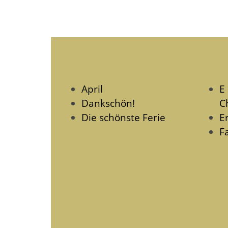
April
E
Dankschön!
Ch
Die schönste Ferie
E
F