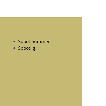
Spoot-Summer
Spöötlig