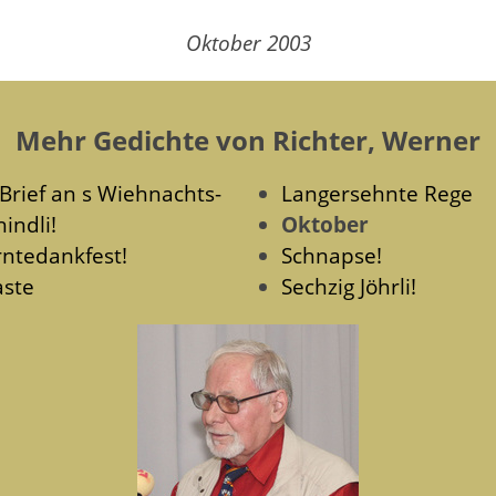
Oktober 2003
Mehr Gedichte von Richter, Werner
 Brief an s Wiehnachts-
Langersehnte Rege
indli!
Oktober
rntedankfest!
Schnapse!
aste
Sechzig Jöhrli!