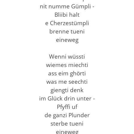
nit numme Gümpli -
Bliibi halt
e Cherzestümpli
brenne tueni
eineweg
Wenni wüssti
wiemes miechti
ass eim ghörti
was me seechti
giengti denk
im Glück drin unter -
Pfyffi uf
de ganzi Plunder
sterbe tueni
eineweg