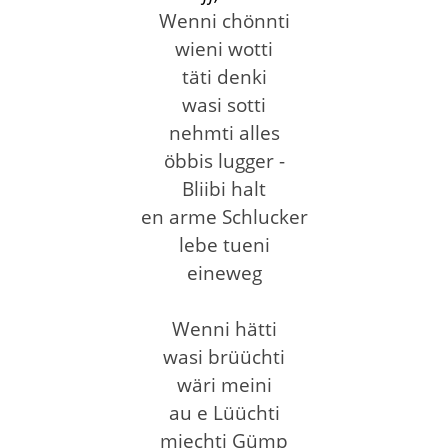
Wenni chönnti
wieni wotti
täti denki
wasi sotti
nehmti alles
öbbis lugger -
Bliibi halt
en arme Schlucker
lebe tueni
eineweg
Wenni hätti
wasi brüüchti
wäri meini
au e Lüüchti
miechti Gümp