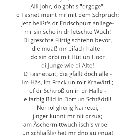
Alli Johr, do goht's "drgege",
d Fasnet meint mr mit dem Schpruch;
jetz heißt's dr Endschpurt anilege-
mr sin scho in dr letschte Wuch!
Di greschte Fiirtig schtehn bevor,
die muaß mr eifach halte -
do sin drbi mit Hüt un Hoor
di Junge wie di Alte!
D Fasnetszit, die gfallt doch alle -
im Häs, im Frack un mit Krawättli;
uf dr Schtroß un in dr Halle -
e farbig Bild in Dorf un Schtädtli!
NomoI gherig Narretei,
jinger kunnt mr nit drzua;
am Äschermittwuch isch's vrbei -
un schliaßlig het mr dno aü gnua!