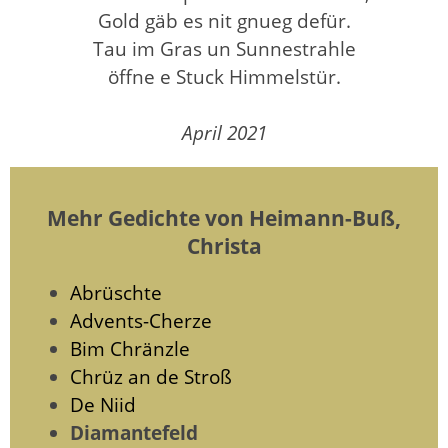
Gold gäb es nit gnueg defür.
Tau im Gras un Sunnestrahle
öffne e Stuck Himmelstür.
April 2021
Mehr Gedichte von Heimann-Buß,
Christa
Abrüschte
Advents-Cherze
Bim Chränzle
Chrüz an de Stroß
De Niid
Diamantefeld