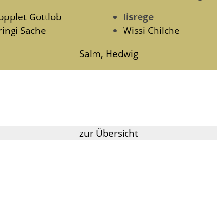
opplet Gottlob
Iisrege
ringi Sache
Wissi Chilche
Salm, Hedwig
zur Übersicht