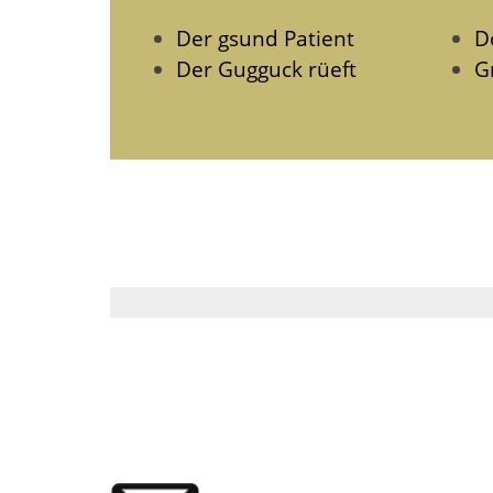
Der gsund Patient
D
Der Gugguck rüeft
G