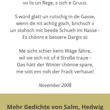
vo Iis un Rege, s isch e Gruus.
S würd glatt un rutschig in de Gasse,
wenn de nit achtig gisch, brichsch ii
un stohsch mit beede Schueh im Nasse -
Es chönnt e bessere Dargis sii
Me sicht schier keini Wäge fahre,
wil sie sich nit uf d Stroße traue -
Das hätt der Winter chönne spare,
me sott em noh der Frack verhaue!
November 2008
Mehr Gedichte von Salm, Hedwig