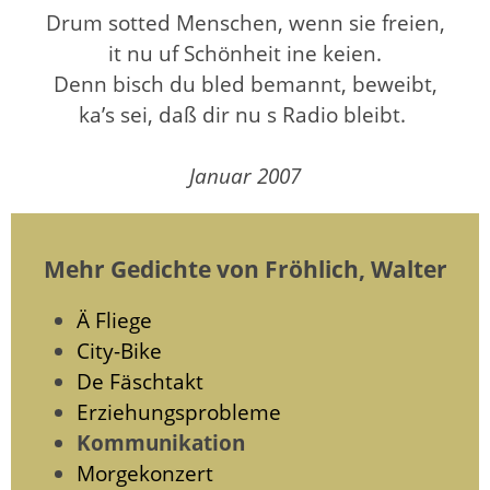
Drum sotted Menschen, wenn sie freien,
it nu uf Schönheit ine keien.
Denn bisch du bled bemannt, beweibt,
ka’s sei, daß dir nu s Radio bleibt.
Januar 2007
Mehr Gedichte von Fröhlich, Walter
Ä Fliege
City-Bike
De Fäschtakt
Erziehungsprobleme
Kommunikation
Morgekonzert