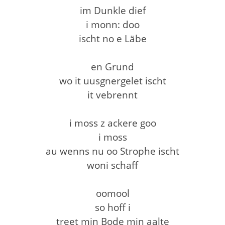
im Dunkle dief
i monn: doo
ischt no e Läbe
en Grund
wo it uusgnergelet ischt
it vebrennt
i moss z ackere goo
i moss
au wenns nu oo Strophe ischt
woni schaff
oomool
so hoff i
treet min Bode min aalte