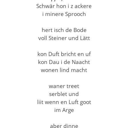
Schwär hon i z ackere
i minere Sprooch
hert isch de Bode
voll Steiner und Lätt
kon Duft bricht en uf
kon Dau i de Naacht
wonen lind macht
waner treet
serblet und
liit wenn en Luft goot
im Arge
aber dinne