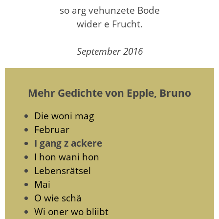
so arg vehunzete Bode
wider e Frucht.
September 2016
Mehr Gedichte von Epple, Bruno
Die woni mag
Februar
I gang z ackere
I hon wani hon
Lebensrätsel
Mai
O wie schä
Wi oner wo bliibt