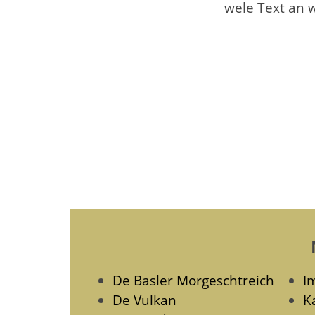
wele Text an w
De Basler Morgeschtreich
I
De Vulkan
K