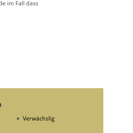
de im Fall dass
a
Verwächslig