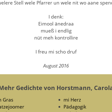
elere Stell wele Pfarrer un wele nit wo aane spen
I denk:
Eimool änedraa
mueß i endlig
nüt meh kontrollire
I freu mi scho druf
August 2016
Mehr Gedichte von Horstmann, Carol
m Gras
mi Herz
atzejoomer
Pädagogik