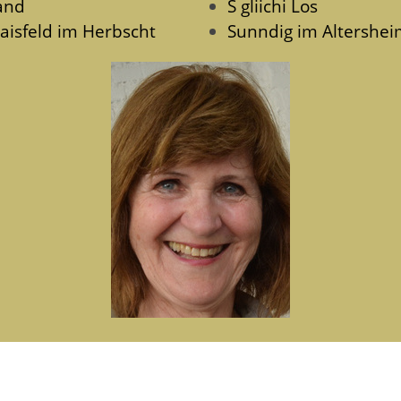
and
S gliichi Los
aisfeld im Herbscht
Sunndig im Altershe