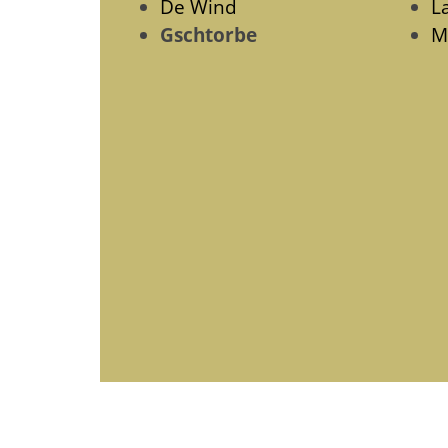
De Wind
L
Gschtorbe
M