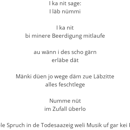
I ka nit sage:
I läb nümmi
I ka nit
bi minere Beerdigung mitlaufe
au wänn i des scho gärn
erläbe dät
Mänki düen jo wege däm zue Läbzitte
alles feschtlege
Numme nüt
im Zufall überlo
e Spruch in de Todesaazeig weli Musik uf gar kei 