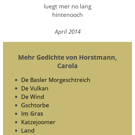
luegt mer no lang
hintenooch
April 2014
Mehr Gedichte von Horstmann,
Carola
De Basler Morgeschtreich
De Vulkan
De Wind
Gschtorbe
Im Gras
Katzejoomer
Land