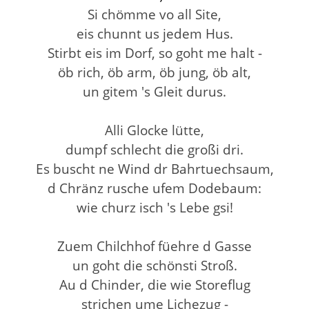
Si chömme vo all Site,
eis chunnt us jedem Hus.
Stirbt eis im Dorf, so goht me halt -
öb rich, öb arm, öb jung, öb alt,
un gitem 's Gleit durus.
Alli Glocke lütte,
dumpf schlecht die großi dri.
Es buscht ne Wind dr Bahrtuechsaum,
d Chränz rusche ufem Dodebaum:
wie churz isch 's Lebe gsi!
Zuem Chilchhof füehre d Gasse
un goht die schönsti Stroß.
Au d Chinder, die wie Storeflug
strichen ume Lichezug -