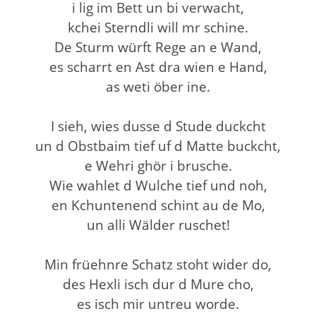
i lig im Bett un bi verwacht,
kchei Sterndli will mr schine.
De Sturm würft Rege an e Wand,
es scharrt en Ast dra wien e Hand,
as weti öber ine.
I sieh, wies dusse d Stude duckcht
un d Obstbaim tief uf d Matte buckcht,
e Wehri ghör i brusche.
Wie wahlet d Wulche tief und noh,
en Kchuntenend schint au de Mo,
un alli Wälder ruschet!
Min früehnre Schatz stoht wider do,
des Hexli isch dur d Mure cho,
es isch mir untreu worde.