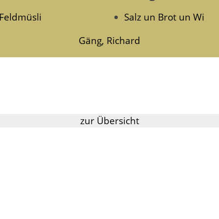
 Feldmüsli
Salz un Brot un Wi
Gäng, Richard
zur Übersicht