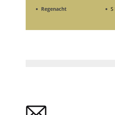
Regenacht
S