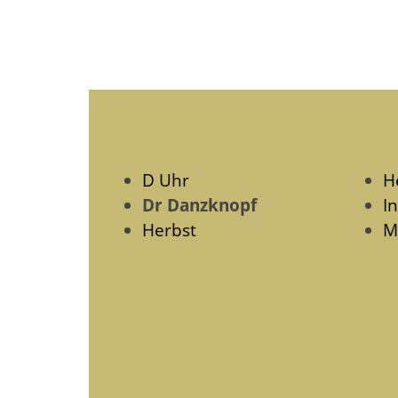
D Uhr
H
Dr Danzknopf
I
Herbst
M