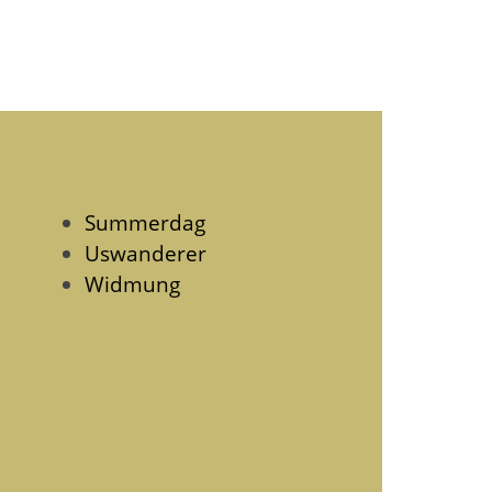
Summerdag
Uswanderer
Widmung