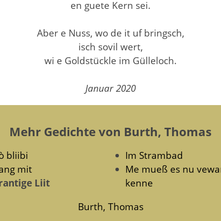
en guete Kern sei.
Aber e Nuss, wo de it uf bringsch,
isch sovil wert,
wi e Goldstückle im Gülleloch.
Januar 2020
Mehr Gedichte von Burth, Thomas
 bliibi
Im Strambad
ang mit
Me mueß es nu vewa
rantige Liit
kenne
Burth, Thomas