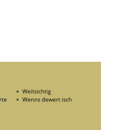
Weitsichtig
rte
Wenns dewert isch