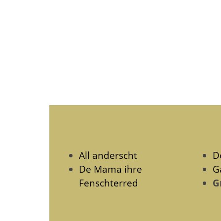
All anderscht
Dò
De Mama ihre
G
Fenschterred
G