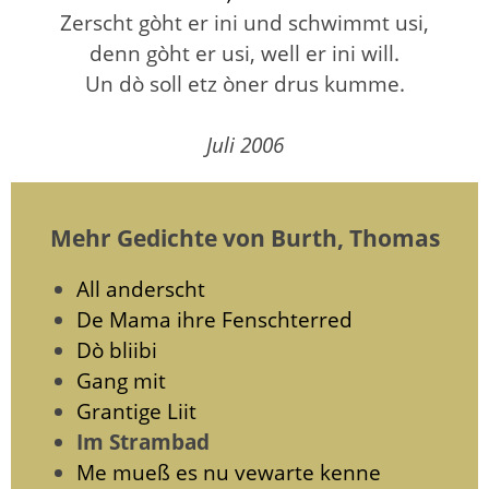
Zerscht gòht er ini und schwimmt usi,
denn gòht er usi, well er ini will.
Un dò soll etz òner drus kumme.
Juli 2006
Mehr Gedichte von Burth, Thomas
All anderscht
De Mama ihre Fenschterred
Dò bliibi
Gang mit
Grantige Liit
Im Strambad
Me mueß es nu vewarte kenne