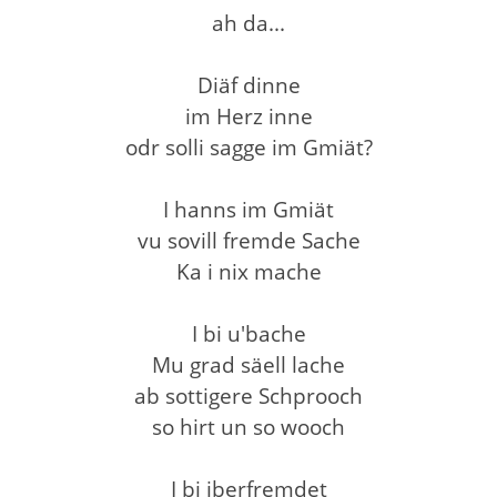
ah da...
Diäf dinne
im Herz inne
odr solli sagge im Gmiät?
I hanns im Gmiät
vu sovill fremde Sache
Ka i nix mache
I bi u'bache
Mu grad säell lache
ab sottigere Schprooch
so hirt un so wooch
I bi iberfremdet