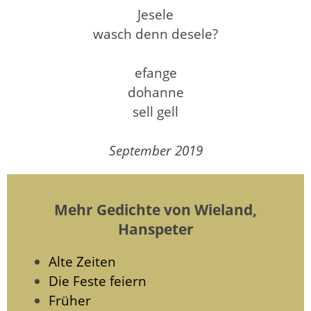
Jesele
wasch denn desele?
efange
dohanne
sell gell
September 2019
Mehr Gedichte von Wieland,
Hanspeter
Alte Zeiten
Die Feste feiern
Früher