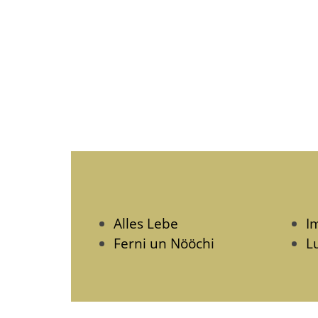
Alles Lebe
I
Ferni un Nööchi
Lu