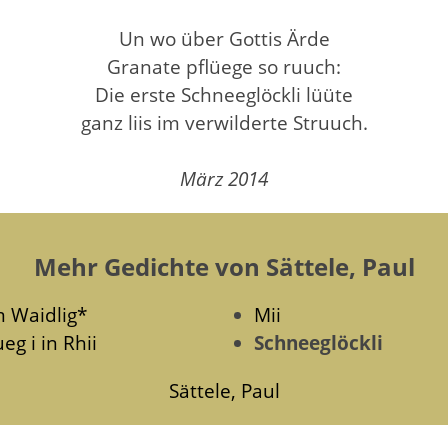
Un wo über Gottis Ärde
Granate pflüege so ruuch:
Die erste Schneeglöckli lüüte
ganz liis im verwilderte Struuch.
März 2014
Mehr Gedichte von Sättele, Paul
m Waidlig*
Mii
eg i in Rhii
Schneeglöckli
Sättele, Paul