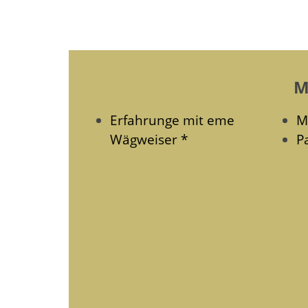
M
Erfahrunge mit eme
M
Wägweiser *
P