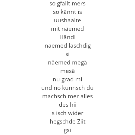
so gfallt mers
so kännt is
uushaalte
mit näemed
Händl
näemed läschdig
si
näemed megä
mesä
nu grad mi
und no kunnsch du
machsch mer alles
des hii
s isch wider
hegschde Ziit
gsi