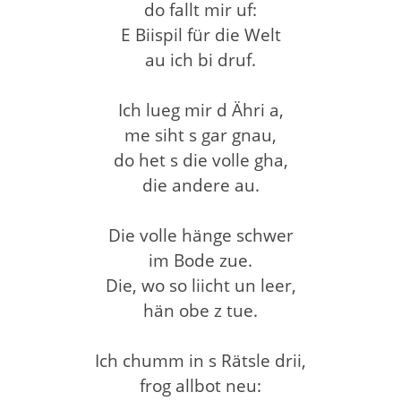
do fallt mir uf:
E Biispil für die Welt
au ich bi druf.
Ich lueg mir d Ähri a,
me siht s gar gnau,
do het s die volle gha,
die andere au.
Die volle hänge schwer
im Bode zue.
Die, wo so liicht un leer,
hän obe z tue.
Ich chumm in s Rätsle drii,
frog allbot neu: