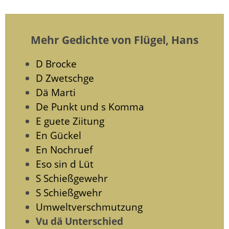
Mehr Gedichte von Flügel, Hans
D Brocke
D Zwetschge
Dä Marti
De Punkt und s Komma
E guete Ziitung
En Gückel
En Nochruef
Eso sin d Lüt
S Schießgewehr
S Schießgwehr
Umweltverschmutzung
Vu dä Unterschied