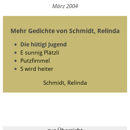
März 2004
Mehr Gedichte von Schmidt, Relinda
Die hütigi Jugend
E sunnig Plätzli
Putzfimmel
S wird heiter
Schmidt, Relinda