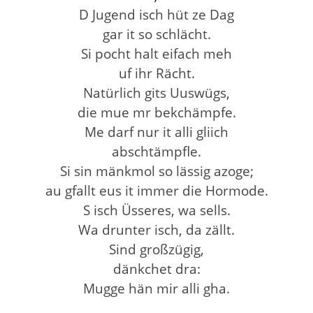
D Jugend isch hüt ze Dag
gar it so schlächt.
Si pocht halt eifach meh
uf ihr Rächt.
Natürlich gits Uuswügs,
die mue mr bekchämpfe.
Me darf nur it alli gliich
abschtämpfle.
Si sin mänkmol so lässig azoge;
au gfallt eus it immer die Hormode.
S isch Üsseres, wa sells.
Wa drunter isch, da zällt.
Sind großzügig,
dänkchet dra:
Mugge hän mir alli gha.