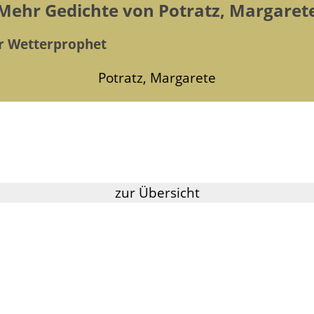
Mehr Gedichte von Potratz, Margaret
r Wetterprophet
Potratz, Margarete
zur Übersicht