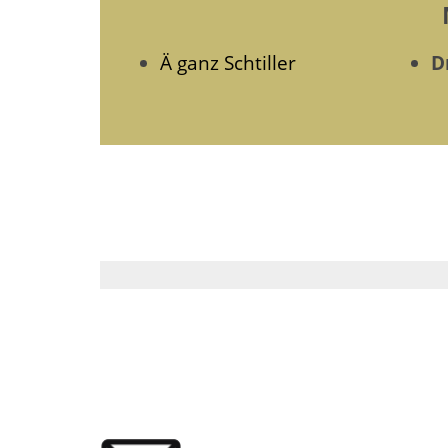
Ä ganz Schtiller
D