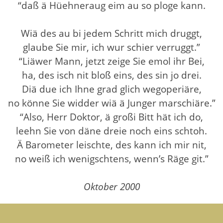
“daß ä Hüehneraug eim au so ploge kann.
Wiä des au bi jedem Schritt mich druggt,
glaube Sie mir, ich wur schier verruggt.”
“Liäwer Mann, jetzt zeige Sie emol ihr Bei,
ha, des isch nit bloß eins, des sin jo drei.
Diä due ich Ihne grad glich wegoperiäre,
no könne Sie widder wiä ä Junger marschiäre.”
“Also, Herr Doktor, ä großi Bitt hät ich do,
leehn Sie von däne dreie noch eins schtoh.
Ä Barometer leischte, des kann ich mir nit,
no weiß ich wenigschtens, wenn’s Räge git.”
Oktober 2000