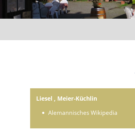
Liesel , Meier-Küchlin
Alemannisches Wikipedia