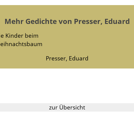
Mehr Gedichte von Presser, Eduard
ie Kinder beim
eihnachtsbaum
Presser, Eduard
zur Übersicht