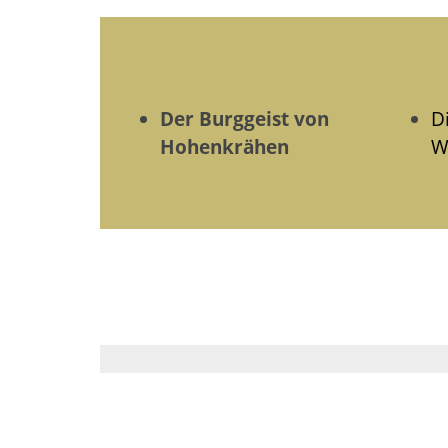
Der Burggeist von
D
Hohenkrähen
W