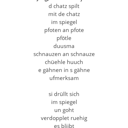
d chatz spilt
mit de chatz
im spiegel
pfoten an pfote
pfötle
duusma
schnauzen an schnauze
chüehle huuch
e gähnen in s gähne
ufmerksam
si drüllt sich
im spiegel
un goht
verdopplet ruehig
es bliibt