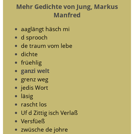
Mehr Gedichte von Jung, Markus
Manfred
aaglängt häsch mi
d sprooch
de traum vom lebe
dichte
früehlig
ganzi welt
grenz weg
jedis Wort
läsig
rascht los
Uf d Zittig isch Verlaß
Versfüeß
zwüsche de johre