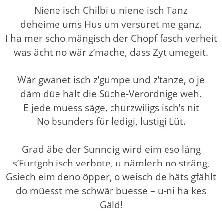
Niene isch Chilbi u niene isch Tanz
deheime ums Hus um versuret me ganz.
I ha mer scho mängisch der Chopf fasch verheit
was ächt no wär z’mache, dass Zyt umegeit.
Wär gwanet isch z’gumpe und z’tanze, o je
däm düe halt die Süche-Verordnige weh.
E jede muess säge, churzwiligs isch’s nit
No bsunders für ledigi, lustigi Lüt.
Grad äbe der Sunndig wird eim eso läng
s’Furtgoh isch verbote, u nämlech no sträng,
Gsiech eim deno öpper, o weisch de häts gfählt
do müesst me schwär buesse – u-ni ha kes
Gäld!