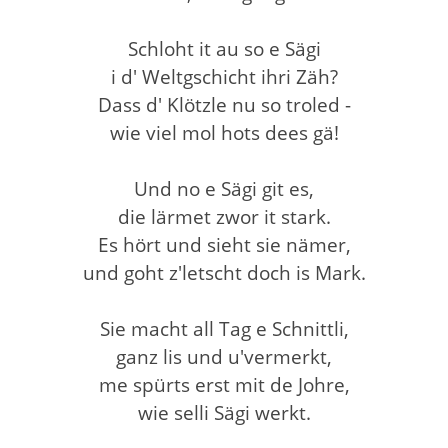
Schloht it au so e Sägi
i d' Weltgschicht ihri Zäh?
Dass d' Klötzle nu so troled -
wie viel mol hots dees gä!
Und no e Sägi git es,
die lärmet zwor it stark.
Es hört und sieht sie nämer,
und goht z'letscht doch is Mark.
Sie macht all Tag e Schnittli,
ganz lis und u'vermerkt,
me spürts erst mit de Johre,
wie selli Sägi werkt.