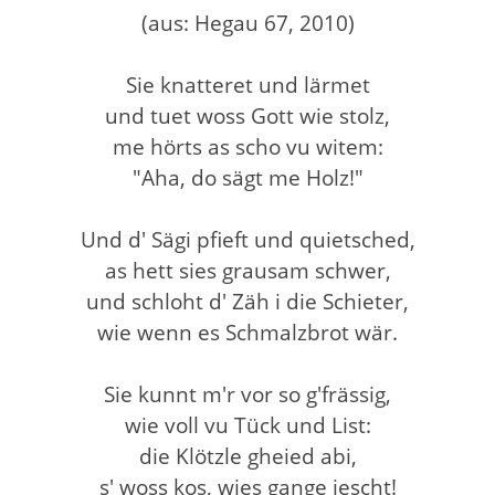
(aus: Hegau 67, 2010)
Sie knatteret und lärmet
und tuet woss Gott wie stolz,
me hörts as scho vu witem:
"Aha, do sägt me Holz!"
Und d' Sägi pfieft und quietsched,
as hett sies grausam schwer,
und schloht d' Zäh i die Schieter,
wie wenn es Schmalzbrot wär.
Sie kunnt m'r vor so g'frässig,
wie voll vu Tück und List:
die Klötzle gheied abi,
s' woss kos, wies gange iescht!