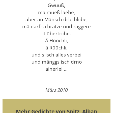
Gwüüß,
mä mueß läebe,
aber au Mänsch drbi bliibe,
mä darf s chratze und raggere
it übertriibe.
Ä Hüüchli,
ä Rüüchli,
und s isch alles verbei
und mänggs isch drno
ainerlei ...
März 2010
Mehr Gedichte von Spitz, Alban