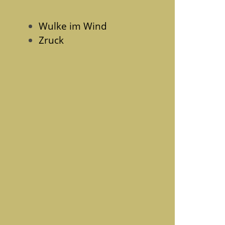
Wulke im Wind
Zruck