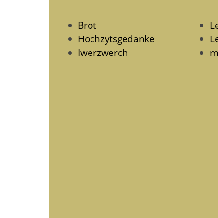
Brot
L
Hochzytsgedanke
Le
Iwerzwerch
m