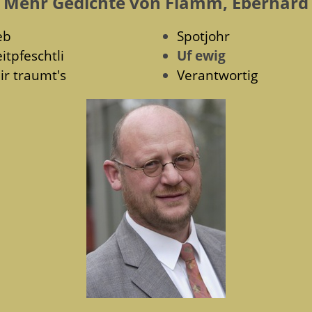
Mehr Gedichte von Flamm, Eberhard
eb
Spotjohr
itpfeschtli
Uf ewig
ir traumt's
Verantwortig