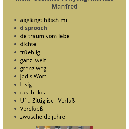
Manfred
aaglängt häsch mi
d sprooch
de traum vom lebe
dichte
früehlig
ganzi welt
grenz weg
jedis Wort
läsig
rascht los
Uf d Zittig isch Verlaß
Versfüeß
zwüsche de johre