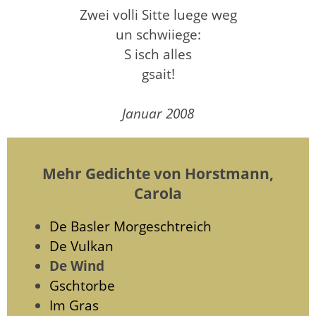
Zwei volli Sitte luege weg
un schwiiege:
S isch alles
gsait!
Januar 2008
Mehr Gedichte von Horstmann,
Carola
De Basler Morgeschtreich
De Vulkan
De Wind
Gschtorbe
Im Gras