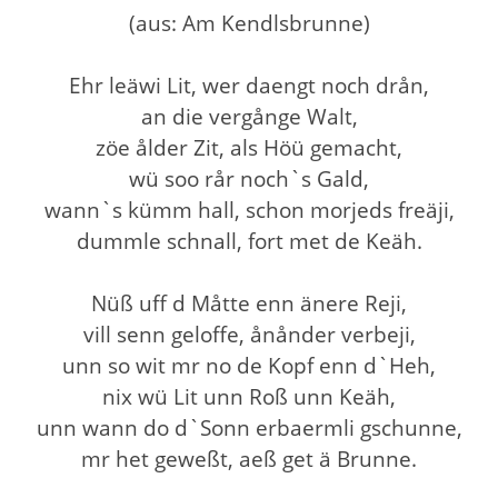
(aus: Am Kendlsbrunne)
Ehr leäwi Lit, wer daengt noch drån,
an die vergånge Walt,
zöe ålder Zit, als Höü gemacht,
wü soo rår noch`s Gald,
wann`s kümm hall, schon morjeds freäji,
dummle schnall, fort met de Keäh.
Nüß uff d Måtte enn änere Reji,
vill senn geloffe, ånånder verbeji,
unn so wit mr no de Kopf enn d`Heh,
nix wü Lit unn Roß unn Keäh,
unn wann do d`Sonn erbaermli gschunne,
mr het geweßt, aeß get ä Brunne.