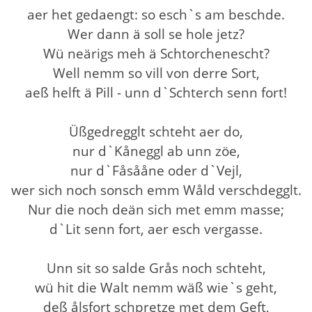
aer het gedaengt: so esch`s am beschde.
Wer dann ä soll se hole jetz?
Wü neärigs meh ä Schtorchenescht?
Well nemm so vill von derre Sort,
aeß helft ä Pill - unn d`Schterch senn fort!
Üßgedregglt schteht aer do,
nur d`Kåneggl ab unn zöe,
nur d`Fåsååne oder d`Vejl,
wer sich noch sonsch emm Wåld verschdegglt.
Nur die noch deän sich met emm masse;
d`Lit senn fort, aer esch vergasse.
Unn sit so salde Grås noch schteht,
wü hit die Walt nemm wäß wie`s geht,
deß ålsfort schpretze met dem Geft,