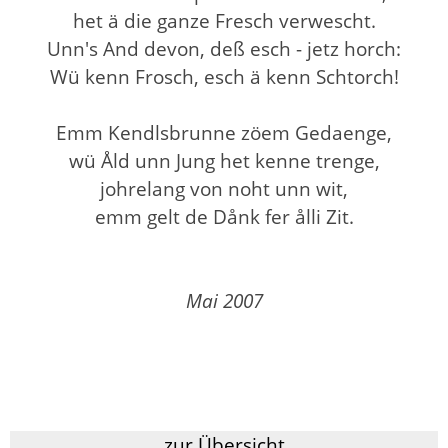
het ä die ganze Fresch verwescht.
Unn's And devon, deß esch - jetz horch:
Wü kenn Frosch, esch ä kenn Schtorch!
Emm Kendlsbrunne zöem Gedaenge,
wü Åld unn Jung het kenne trenge,
johrelang von noht unn wit,
emm gelt de Dånk fer ålli Zit.
Mai 2007
zur Übersicht