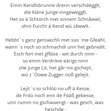
Emm Kendlsbrunne drenn verschdegglt,
die kläne Junge inngewegglt.
Het so ä Schtorch met sinnem Schnåwwl,
ohni Furcht ä Kend wü zåwwlt.
Hebbt`s ganz gemaechli met soo`me Gfeähl,
wann`s noch so schmachdi unn het gebreält.
Esch fort met gflöüe - wit durch ninn -
so emm Verdröve eärigs ninn
zöe junge Lit, het går nix gschejit,
wü z`Oowe Zugger nüß gelejit.
Lejit`s so schlöü no uff ä Kesse,
de Fröü noch enn de Föäß gebesse,
unn rumm no gschwaengt - was gesch, was
heschde -