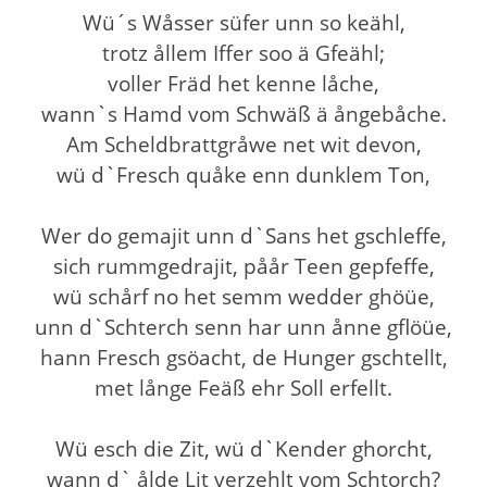
Wü´s Wåsser süfer unn so keähl,
trotz ållem Iffer soo ä Gfeähl;
voller Fräd het kenne låche,
wann`s Hamd vom Schwäß ä ångebåche.
Am Scheldbrattgråwe net wit devon,
wü d`Fresch quåke enn dunklem Ton,
Wer do gemajit unn d`Sans het gschleffe,
sich rummgedrajit, påår Teen gepfeffe,
wü schårf no het semm wedder ghöüe,
unn d`Schterch senn har unn ånne gflöüe,
hann Fresch gsöacht, de Hunger gschtellt,
met långe Feäß ehr Soll erfellt.
Wü esch die Zit, wü d`Kender ghorcht,
wann d` ålde Lit verzehlt vom Schtorch?