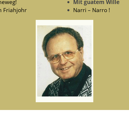
neweg!
Mit guatem Wille
m Friahjohr
Narri – Narro !