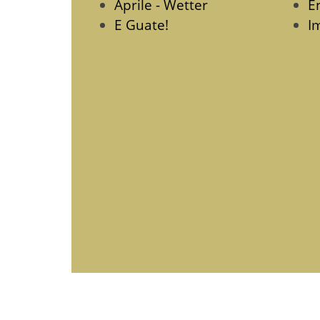
Aprile - Wetter
E
E Guate!
I