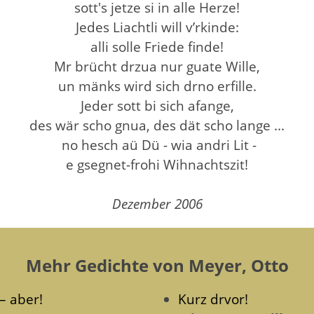
sott's jetze si in alle Herze!
Jedes Liachtli will v’rkinde:
alli solle Friede finde!
Mr brücht drzua nur guate Wille,
un mänks wird sich drno erfille.
Jeder sott bi sich afange,
des wär scho gnua, des dät scho lange ...
no hesch aü Dü - wia andri Lit -
e gsegnet-frohi Wihnachtszit!
Dezember 2006
Mehr Gedichte von Meyer, Otto
 – aber!
Kurz drvor!