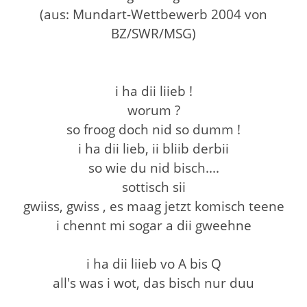
(aus: Mundart-Wettbewerb 2004 von
BZ/SWR/MSG)
i ha dii liieb !
worum ?
so froog doch nid so dumm !
i ha dii lieb, ii bliib derbii
so wie du nid bisch....
sottisch sii
gwiiss, gwiss , es maag jetzt komisch teene
i chennt mi sogar a dii gweehne
i ha dii liieb vo A bis Q
all's was i wot, das bisch nur duu