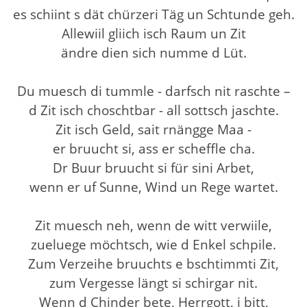
es schiint s dät chürzeri Täg un Schtunde geh.
Allewiil gliich isch Raum un Zit
ändre dien sich numme d Lüt.
Du muesch di tummle - darfsch nit raschte –
d Zit isch choschtbar - all sottsch jaschte.
Zit isch Geld, sait rnängge Maa -
er bruucht si, ass er scheffle cha.
Dr Buur bruucht si für sini Arbet,
wenn er uf Sunne, Wind un Rege wartet.
Zit muesch neh, wenn de witt verwiile,
zueluege möchtsch, wie d Enkel schpile.
Zum Verzeihe bruuchts e bschtimmti Zit,
zum Vergesse längt si schirgar nit.
Wenn d Chinder bete, Herrgott, i bitt,