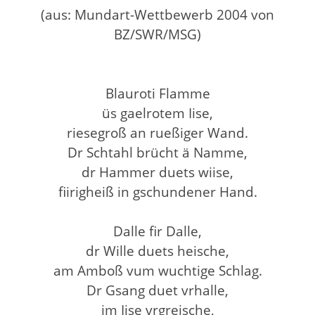
(aus: Mundart-Wettbewerb 2004 von
BZ/SWR/MSG)
Blauroti Flamme
üs gaelrotem Iise,
riesegroß an rueßiger Wand.
Dr Schtahl brücht ä Namme,
dr Hammer duets wiise,
fiirigheiß in gschundener Hand.
Dalle fir Dalle,
dr Wille duets heische,
am Amboß vum wuchtige Schlag.
Dr Gsang duet vrhalle,
im Iise vrgreische,