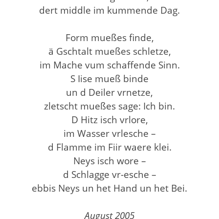
dert middle im kummende Dag.
Form mueßes finde,
ä Gschtalt mueßes schletze,
im Mache vum schaffende Sinn.
S Iise mueß binde
un d Deiler vrnetze,
zletscht mueßes sage: Ich bin.
D Hitz isch vrlore,
im Wasser vrlesche –
d Flamme im Fiir waere klei.
Neys isch wore –
d Schlagge vr-esche –
ebbis Neys un het Hand un het Bei.
August 2005