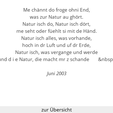
Me chännt do froge ohni End,
was zur Natur au ghört.
Natur isch do, Natur isch dört,
me seht oder füehlt si mit de Händ.
Natur isch alles, was vorhande,
hoch in dr Luft und uf dr Erde,
Natur isch, was vergange und werde
 und d i e Natur, die macht mr z schande &
nbs
Juni 2003
zur Übersicht