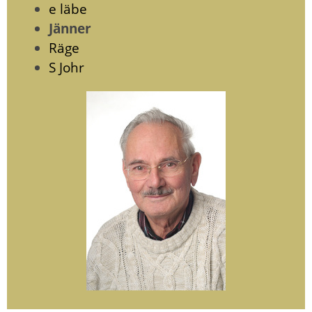
e läbe
Jänner
Räge
S Johr