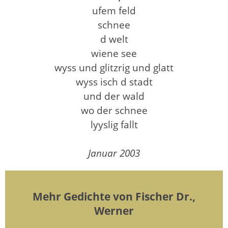
ufem feld
schnee
d welt
wiene see
wyss und glitzrig und glatt
wyss isch d stadt
und der wald
wo der schnee
lyyslig fallt
Januar 2003
Mehr Gedichte von Fischer Dr.,
Werner